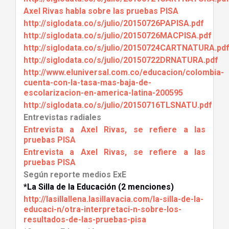
Axel Rivas habla sobre las pruebas PISA
http://
siglodata.co/s/julio/20150726PAPISA.pdf
http://
siglodata.co/s/julio/20150726MACPISA.pdf
http://siglodata.co/s/julio/20150724CARTNATURA.pd
http://
siglodata.co/s/julio/20150722DRNATURA.pdf
http://
www.eluniversal.com.co/educacion/colombia-
cuenta-con-la-tasa-mas-baja-de-
escolarizacion-en-america-latina-200595
http://
siglodata.co/s/julio/20150716TLSNATU.pdf
Entrevistas radiales
Entrevista a Axel Rivas, se refiere a las
pruebas PISA
Entrevista a Axel Rivas, se refiere a las
pruebas PISA
Según reporte medios ExE
*La Silla de la Educación (2 menciones)
http://lasillallena.lasillavacia.com/la-silla-de-la-
educaci-n/otra-interpretaci-n-sobre-los-
resultados-de-las-pruebas-pisa