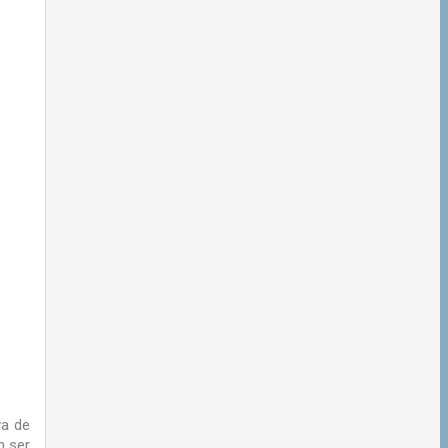
va de
n ser