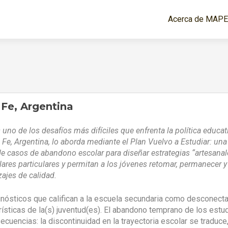
Ir al contenido
Acerca de MAP
 Fe, Argentina
 uno de los desafíos más difíciles que enfrenta la política educat
 Fe, Argentina, lo aborda mediante el Plan Vuelvo a Estudiar: una
de casos de abandono escolar para diseñar estrategias “artesanal
lares particulares y permitan a los jóvenes retomar, permanecer y
ajes de calidad.
gnósticos que califican a la escuela secundaria como desconect
erísticas de la(s) juventud(es). El abandono temprano de los estu
cuencias: la discontinuidad en la trayectoria escolar se traduce