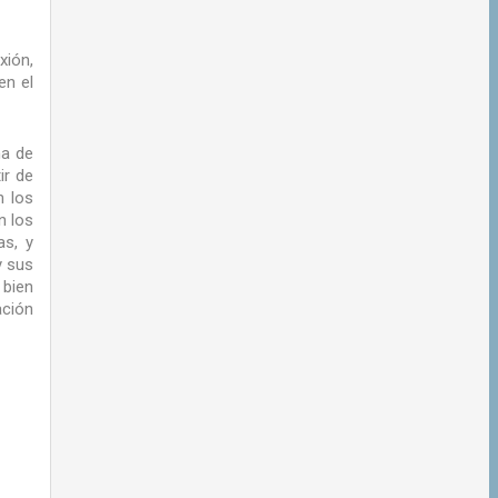
xión,
en el
ma de
ir de
n los
n los
as, y
y sus
 bien
ación