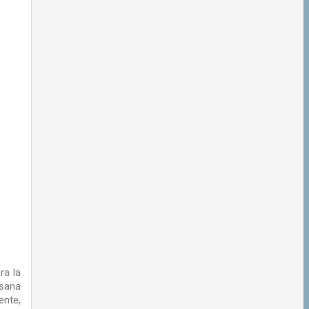
ra la
usana
ente,