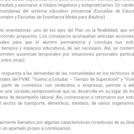
nsidad, y asociarse a rótulos negativos y estigmatizantes. En cambi
ecundarias del sistema educativo presencial (Escuelas de Educ
ionales y Escuelas de Enseñanza Media para Adultos).
 orientadoras: uno de los ejes del Plan es la flexibilidad, que im
 recorrido propuesto. Los consejeros acompañan articulan accione
ucionales para que el alumno permanezca y concluya sus estu
s tiempos y espacios educativos, de ser necesario. Así, se conte
miten ausencias temporales por situaciones personales particu
 entre otras).
de respuesta a las demandas de las comunidades en los territorios d
ionales del PVAE: “Vuelvo a Estudiar – Tiempo de Superación” y “Vue
 a partir de convenios con sindicatos o empresas, permite a ad
on una cursada semipresencial que se desarrolla en su lugar de tr
gares de desempeño laboral. Así, comenzaron o retomaron sus est
 sector de transporte, alimenticio, sanitario, de varios organismo
cularmente llamativo por algunas características novedosas de su dis
n un apartado propio a continuación.