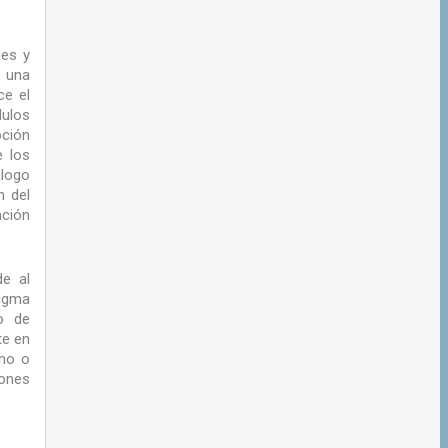
nes y
e una
ce el
ulos
oción
e los
álogo
n del
ación
de al
digma
so de
te en
ono o
iones