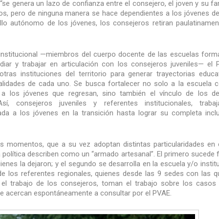
 “se genera un lazo de confianza entre el consejero, el joven y su fam
vos, pero de ninguna manera se hace dependientes a los jóvenes d
llo autónomo de los jóvenes, los consejeros retiran paulatinamen
te institucional —miembros del cuerpo docente de las escuelas for
diar y trabajar en articulación con los consejeros juveniles— el
ras instituciones del territorio para generar trayectorias educa
ealidades de cada uno. Se busca fortalecer no solo a la escuela
ar a los jóvenes que regresan, sino también el vínculo de los 
í, consejeros juveniles y referentes institucionales, trabaj
da a los jóvenes en la transición hasta lograr su completa incl
dos momentos, que a su vez adoptan distintas particularidades en
la política describen como un “armado artesanal”. El primero sucede 
uienes la dejaron; y el segundo se desarrolla en la escuela y/o instit
de los referentes regionales, quienes desde las 9 sedes con las q
n el trabajo de los consejeros, toman el trabajo sobre los caso
 se acercan espontáneamente a consultar por el PVAE.