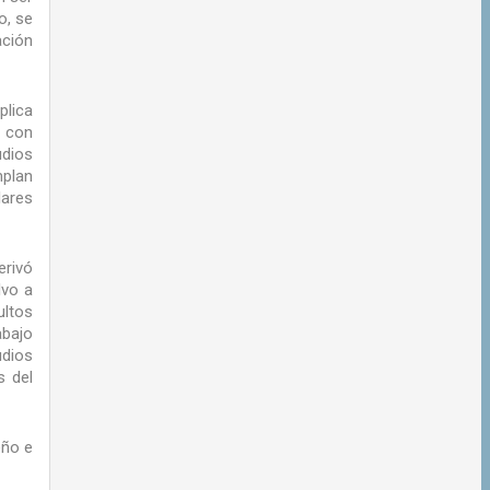
o, se
ación
plica
s con
dios
mplan
lares
erivó
lvo a
ultos
abajo
udios
s del
eño e