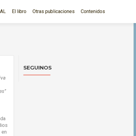
EAL
El libro
Otras publicaciones
Contenidos
SEGUINOS
iva
es”
ada
dios
, en