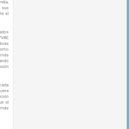
ilia,
e sus
te el
mados
 PVAE
tivas
 como
demás
ando
usión
 cada
fuera
ución
ue el
s más