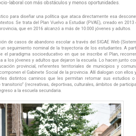
 socio-laboral con más obstáculos y menos oportunidades.
stico para diseñar una política que ataca directamente esa descone
textos. Se trata del Plan Vuelvo a Estudiar (PVAE), creado en 2013 
 provincia, que en 2016 alcanzó a más de 10.000 jóvenes y adultos.
ción de casos de abandono escolar a través del SIGAE Web (Siste
un seguimiento nominal de la trayectoria de los estudiantes. A part
de el paradigma socioeducativo en que se inscribe el Plan, recorre
sa a los jóvenes y adultos que dejaron la escuela. Lo hacen junto co
cación provincial, referentes territoriales de municipios y comun
mponen el Gabinete Social de la provincia. Allí dialogan con ellos 
carles distintos caminos que les permitan retomar sus estudios o
 transitorio” (recreativas, deportivas, culturales, ámbitos de particip
l regreso a la escuela secundaria.