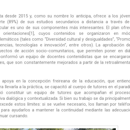
nta desde 2015 y, como su nombre lo anticipa, ofrece a los jóve
arte (89%) de sus estudios secundarios a distancia a través d
ricular es uno de sus componentes más interesantes. El plan ofre
 orientaciones[1], cuyos contenidos se organizaron en mód
roblemáticos (tales como “Diversidad cultural y desigualdades”, “Prom
encias, tecnologías e innovación”, entre otros). La aprobación d
yectos de acción socio-comunitarios, que permiten poner en di
ia conformó un equipo de docentes contenidistas que se encargaro
les, que son constantemente mejorados a partir de la retroaliment
e apoya en la concepción freireana de la educación, que entien
a llevarla a la práctica, se capacitó al cuerpo de tutores en el para
rmitió constituir un equipo de tutores que acompañan el proce
a dialógica y contextualizada. Si bien su trabajo se da principalmen
 excede estos límites: si se vuelve necesario, los llaman por teléf
lan para ayudarlos a mantener la continuidad mediante las adecuac
inuar cursando.